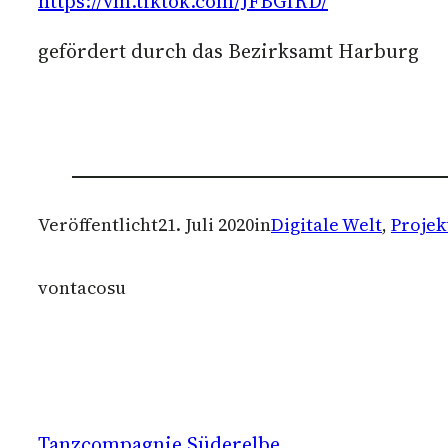
https://vm.tiktok.com/JFBGfRD/
gefördert durch das Bezirksamt Harburg
Veröffentlicht
21. Juli 2020
in
Digitale Welt
, 
Projek
von
tacosu
Tanzcompagnie Süderelbe