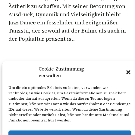
Ästhetik zu schaffen. Mit seiner Betonung von
Ausdruck, Dynamik und Vielseitigkeit bleibt
Jazz Dance ein fesselnder und zeitgemäßer
Tanzstil, der sowohl auf der Bühne als auch in
der Popkultur präsent ist.
Cookie-Zustimmung
Tanzcompagnie Süderelbe
verwalten
Um dir ein optimales Erlebnis zu bieten, verwenden wir
Technologien wie Cookies, um Geräteinformationen zu speichern
und/oder darauf zuzugreifen. Wenn du diesen Technologien
zustimmst, können wir Daten wie das Surfverhalten oder eindeutige
IDs auf dieser Website verarbeiten. Wenn du deine Zustimmung
Flickr
Instagram
YouTube
WhatsApp
Vimeo
TikTok
Google
Spotify
Snapchat
nicht erteilst oder zurückziehst, können bestimmte Merkmale und
Funktionen beeinträchtigt werden.
Facebook
LinkedIn