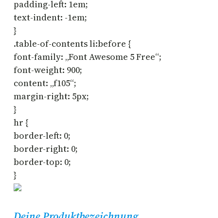
padding-left: 1em;
text-indent: -1em;
}
.table-of-contents li:before {
font-family: „Font Awesome 5 Free“;
font-weight: 900;
content: „f105“;
margin-right: 5px;
}
hr {
border-left: 0;
border-right: 0;
border-top: 0;
}
Deine Produktbezeichnung