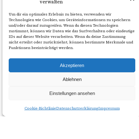
verwalten
unserem Theater-Bildschirm tanzen lassen.
Doch ist es den Figuren zu begrenzt und wie
Um dir ein optimales Erlebnis zu bieten, verwenden wir
Technologien wie Cookies, um Geräteinformationen zu speichern
wir…
und/oder darauf zuzugreifen. Wenn du diesen Technologien
27. Mai 2021
zustimmst, können wir Daten wie das Surfverhalten oder eindeutige
IDs auf dieser Website verarbeiten. Wenn du deine Zustimmung
nicht erteilst oder zurückziehst, können bestimmte Merkmale und
Funktionen beeinträchtigt werden.
Nächste Seite
→
Akzeptieren
Ablehnen
Tanzcompagnie Süderelbe
Einstellungen ansehen
Cookie-Richtlinie
Datenschutzerklärung
Impressum
Flickr
Instagram
YouTube
WhatsApp
Vimeo
TikTok
Google
Spotify
Snapchat