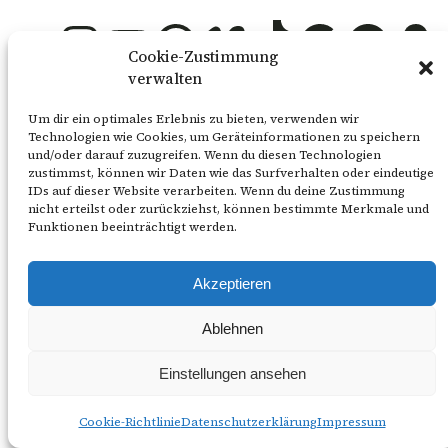
Flickr
Instagram
YouTube
WhatsApp
Vimeo
TikTok
Google
Spotify
Snapchat
Cookie-Zustimmung
Facebook
LinkedIn
verwalten
Um dir ein optimales Erlebnis zu bieten, verwenden wir
Technologien wie Cookies, um Geräteinformationen zu speichern
und/oder darauf zuzugreifen. Wenn du diesen Technologien
zustimmst, können wir Daten wie das Surfverhalten oder eindeutige
IDs auf dieser Website verarbeiten. Wenn du deine Zustimmung
nicht erteilst oder zurückziehst, können bestimmte Merkmale und
Funktionen beeinträchtigt werden.
Akzeptieren
Ablehnen
Einstellungen ansehen
Cookie-Richtlinie
Datenschutzerklärung
Impressum